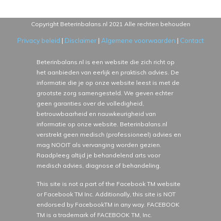
Copyright Beterinbalans.nl
2021
Alle rechten behouden
Privacy beleid
|
Disclaimer
|
Algemene voorwaarden
|
Contact
Beterinbalans.nl is een website die zich richt op
het aanbieden van eerlijk en praktisch advies. De
informatie die je op onze website leest is met de
grootste zorg samengesteld. We geven echter
geen garanties over de volledigheid,
betrouwbaarheid en nauwkeurigheid van
informatie op onze website. Beterinbalans.nl
verstrekt geen medisch (professioneel) advies en
mag NOOIT als vervanging worden gezien.
Raadpleeg altijd je behandelend arts voor
medisch advies, diagnose of behandeling.
This site is not a part of the Facebook TM website
or Facebook TM Inc. Additionally, this site is NOT
endorsed by FacebookTM in any way. FACEBOOK
TM is a trademark of FACEBOOK TM, Inc.