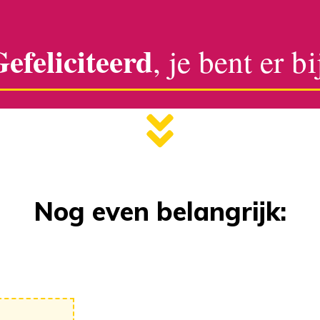
efeliciteerd
, je bent er bi
Nog even belangrijk: