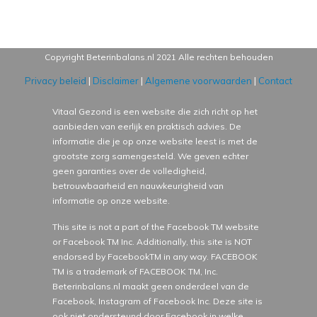
Copyright Beterinbalans.nl
2021
Alle rechten behouden
Privacy beleid
|
Disclaimer
|
Algemene voorwaarden
|
Contact
Vitaal Gezond is een website die zich richt op het
aanbieden van eerlijk en praktisch advies. De
informatie die je op onze website leest is met de
grootste zorg samengesteld. We geven echter
geen garanties over de volledigheid,
betrouwbaarheid en nauwkeurigheid van
informatie op onze website.
This site is not a part of the Facebook TM website
or Facebook TM Inc. Additionally, this site is NOT
endorsed by FacebookTM in any way. FACEBOOK
TM is a trademark of FACEBOOK TM, Inc.
Beterinbalans.nl maakt geen onderdeel van de
Facebook, Instagram of Facebook Inc. Deze site is
ook niet ondersteund door Facebook in welke