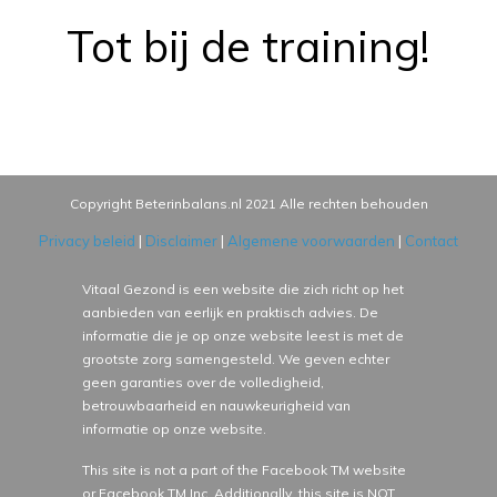
Tot bij de training!
Copyright Beterinbalans.nl
2021
Alle rechten behouden
Privacy beleid
|
Disclaimer
|
Algemene voorwaarden
|
Contact
Vitaal Gezond is een website die zich richt op het
aanbieden van eerlijk en praktisch advies. De
informatie die je op onze website leest is met de
grootste zorg samengesteld. We geven echter
geen garanties over de volledigheid,
betrouwbaarheid en nauwkeurigheid van
informatie op onze website.
This site is not a part of the Facebook TM website
or Facebook TM Inc. Additionally, this site is NOT