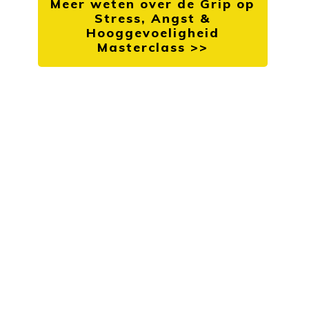
Meer weten over de Grip op
Stress, Angst &
Hooggevoeligheid
Masterclass >>