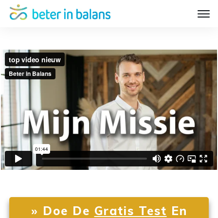
» Doe De
Gratis Test
En